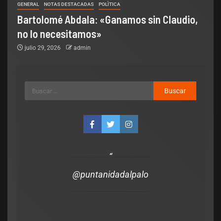
GENERAL
NOTAS DESTACADAS
POLÌTICA
Bartolomé Abdala: «Ganamos sin Claudio,
no lo necesitamos»
julio 29, 2026
admin
Legislativo
Notas Destacadas
polìtica
El Senado aprobó la ley para los
que manejen alcoholizados y
provoquen accidentes, asuman los
costos de la atención del sistema
@puntanidadalpalo
de Salud
admin
julio 21, 2026
0