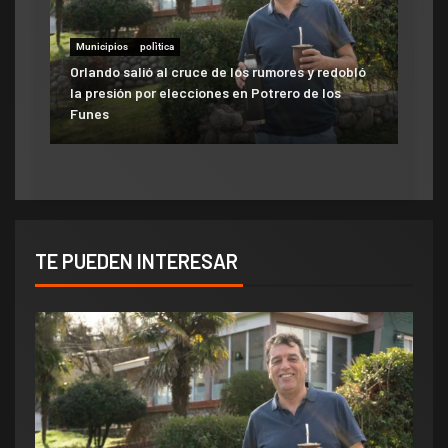
Municipios
polìtica
Municipios
Orlando salió al cruce de los rumores y redobló
ATE salió con los tapones de punta contra el
la presión por elecciones en Potrero de los
aumento del 10% que otorgó la Municipalidad:
Funes
«Consolida salarios de pobreza»
TE PUEDEN INTERESAR