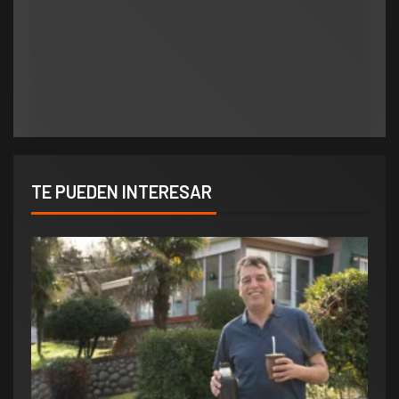
Municipios
polìtica
Municipios
Orlando salió al cruce de los rumores y redobló
ATE salió con los tapones de punta contra el
la presión por elecciones en Potrero de los
aumento del 10% que otorgó la Municipalidad:
Funes
«Consolida salarios de pobreza»
TE PUEDEN INTERESAR