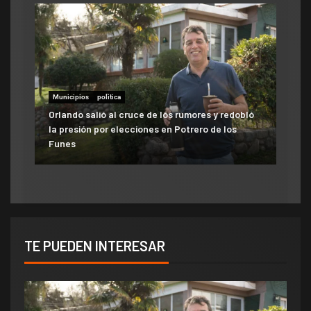
Municipios
polìtica
Municipios
Orlando salió al cruce de los rumores y redobló
ATE salió con los tapones de punta contra el
la presión por elecciones en Potrero de los
aumento del 10% que otorgó la Municipalidad:
Funes
«Consolida salarios de pobreza»
TE PUEDEN INTERESAR