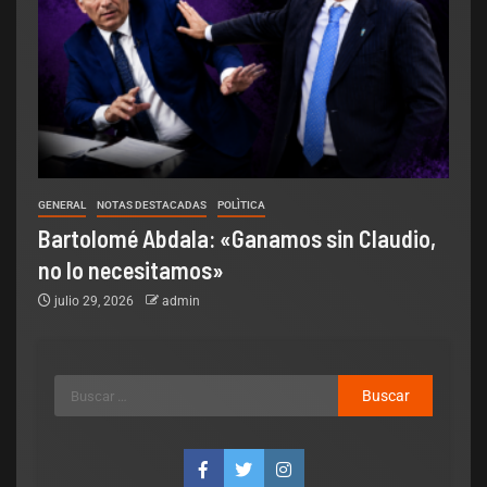
GENERAL
NOTAS DESTACADAS
POLÌTICA
Bartolomé Abdala: «Ganamos sin Claudio,
no lo necesitamos»
julio 29, 2026
admin
Legislativo
Notas Destacadas
polìtica
El Senado aprobó la ley para los