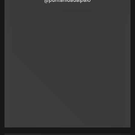
0
Legislativo
Política Nacional
Senado: por falta de respa
cayó la sesión para debati
cambios en la Ley de Tierr
admin
julio 16, 2026
0
Municipios
polìtica
Municipios
Orlando salió al cruce de los rumores y redobló
ATE salió con los tapones de punta contra el
la presión por elecciones en Potrero de los
aumento del 10% que otorgó la Municipalidad:
Funes
«Consolida salarios de pobreza»