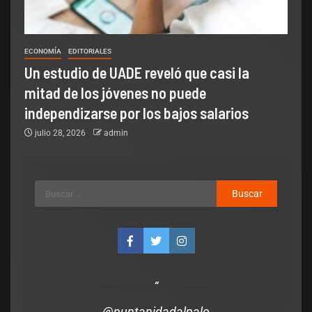
ECONOMÍA
EDITORIALES
Un estudio de UADE reveló que casi la
mitad de los jóvenes no puede
independizarse por los bajos salarios
julio 28, 2026
admin
adas
polìtica
ó la ley para los
lcoholizados y
identes, asuman los
tención del sistema
@puntanidadalpalo