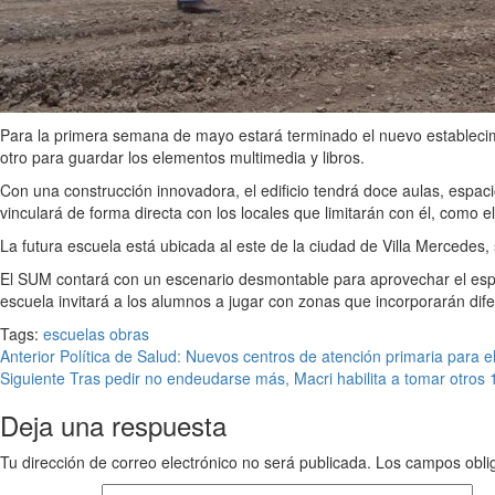
Para la primera semana de mayo estará terminado el nuevo establecimie
otro para guardar los elementos multimedia y libros.
Con una construcción innovadora, el edificio tendrá doce aulas, espa
vinculará de forma directa con los locales que limitarán con él, como el 
La futura escuela está ubicada al este de la ciudad de Villa Mercedes,
El SUM contará con un escenario desmontable para aprovechar el espaci
escuela invitará a los alumnos a jugar con zonas que incorporarán dife
Tags:
escuelas
obras
Anterior
Política de Salud: Nuevos centros de atención primaria para el 
Siguiente
Tras pedir no endeudarse más, Macri habilita a tomar otros 
Deja una respuesta
Tu dirección de correo electrónico no será publicada.
Los campos obli