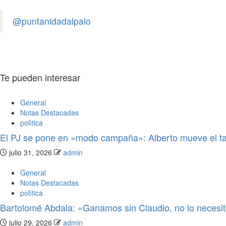
de Salud
@puntanidadalpalo
admin
julio 21, 2026
0
Te pueden interesar
General
Notas Destacadas
polìtica
El PJ se pone en «modo campaña»: Alberto mueve el ta
julio 31, 2026
admin
General
Notas Destacadas
polìtica
Bartolomé Abdala: «Ganamos sin Claudio, no lo neces
julio 29, 2026
admin