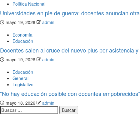
Política Nacional
Universidades en pie de guerra: docentes anuncian otra
mayo 19, 2026
admin
Economía
Educación
Docentes salen al cruce del nuevo plus por asistencia y 
mayo 19, 2026
admin
Educación
General
Legislativo
“No hay educación posible con docentes empobrecidos”: 
mayo 18, 2026
admin
Legislativo
Notas Destacadas
polìtica
El Senado aprobó la ley para los q
provoquen accidentes, asuman los 