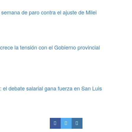
 semana de paro contra el ajuste de Milei
crece la tensión con el Gobierno provincial
el debate salarial gana fuerza en San Luis
ue manejen alcoholizados y
costos de la atención del sistema