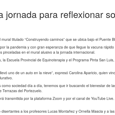
a jornada para reflexionar s
mural titulado “Construyendo caminos” que se ubica bajo el Puente Blan
or la pandemia y con gran esperanza de que llegue la vacuna rápido así
 pinceladas en el mural alusivo a la jornada internacional.
 la Escuela Provincial de Equinoterapia y el Programa Pinta San Luis, a
 llevó uno de un auto en la nieve”, expresó Carolina Aparicio, quien 
urativo.
s como sociedad día a día, tenemos que ir buscando el bienestar de l
e Terrazas del Portezuelo.
rá transmitida por la plataforma Zoom y por el canal de YouTube Live. 
sertantes a los profesores Lucas Montañez y Ornella Mascia y a las 