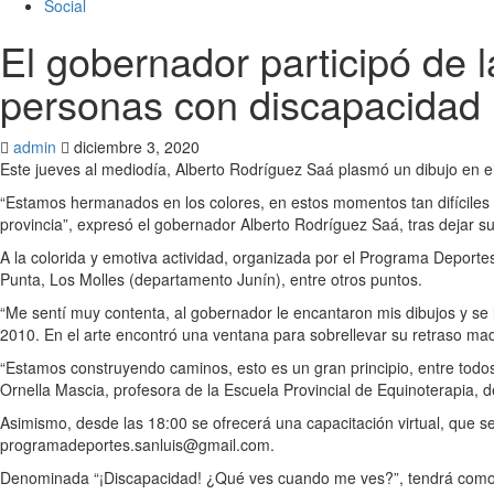
Social
El gobernador participó de l
personas con discapacidad
admin
diciembre 3, 2020
Este jueves al mediodía, Alberto Rodríguez Saá plasmó un dibujo en el 
“Estamos hermanados en los colores, en estos momentos tan difíciles p
provincia”, expresó el gobernador Alberto Rodríguez Saá, tras dejar sus
A la colorida y emotiva actividad, organizada por el Programa Deportes,
Punta, Los Molles (departamento Junín), entre otros puntos.
“Me sentí muy contenta, al gobernador le encantaron mis dibujos y se
2010. En el arte encontró una ventana para sobrellevar su retraso mad
“Estamos construyendo caminos, esto es un gran principio, entre todo
Ornella Mascia, profesora de la Escuela Provincial de Equinoterapia, d
Asimismo, desde las 18:00 se ofrecerá una capacitación virtual, que se
programadeportes.sanluis@gmail.com.
Denominada “¡Discapacidad! ¿Qué ves cuando me ves?”, tendrá como di