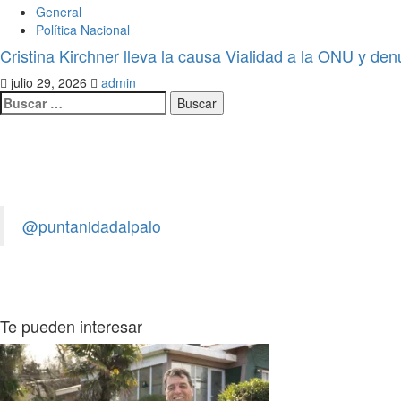
General
Política Nacional
Cristina Kirchner lleva la causa Vialidad a la ONU y den
julio 29, 2026
admin
Legislativo
Pepe Olguín: «La soberanía no se
@puntanidadalpalo
admin
agosto 6, 2026
0
Te pueden interesar