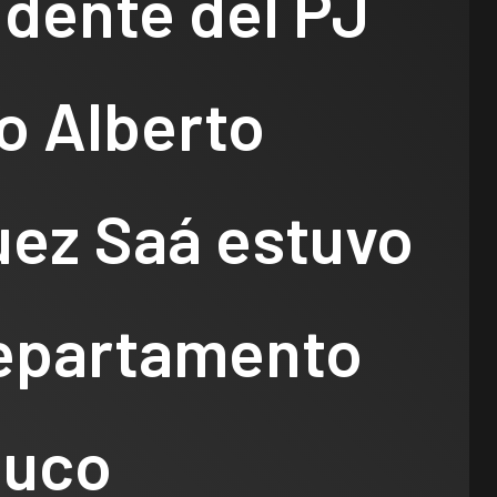
idente del PJ
o Alberto
uez Saá estuvo
Departamento
buco