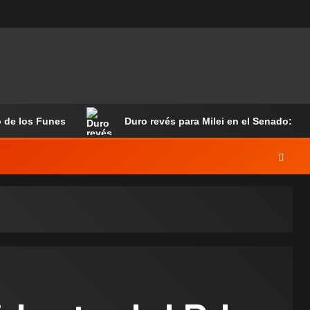
o de los Funes
Duro revés para Milei en el Senado: ali