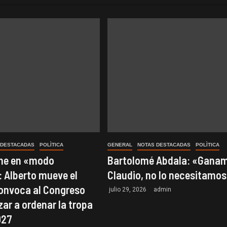
 DESTACADAS
POLÌTICA
GENERAL
NOTAS DESTACADAS
POLÌTICA
one en «modo
Bartolomé Abdala: «Ganam
 Alberto mueve el
Claudio, no lo necesitamo
convoca al Congreso
julio 29, 2026
admin
ar a ordenar la tropa
027