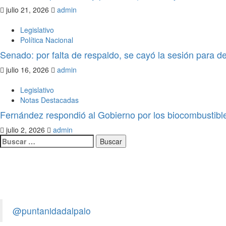
julio 21, 2026
admin
Legislativo
Política Nacional
Senado: por falta de respaldo, se cayó la sesión para d
julio 16, 2026
admin
Legislativo
Notas Destacadas
Fernández respondió al Gobierno por los biocombustibl
julio 2, 2026
admin
Legislativo
Notas Destacadas
polìtica
El Senado aprobó la ley para los q
provoquen accidentes, asuman los 
de Salud
@puntanidadalpalo
admin
julio 21, 2026
0