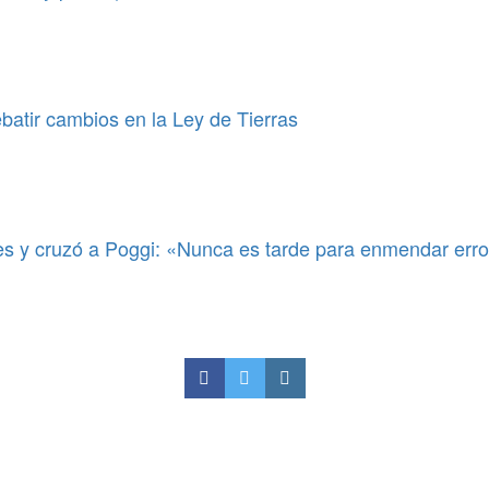
ebatir cambios en la Ley de Tierras
es y cruzó a Poggi: «Nunca es tarde para enmendar err
ue manejen alcoholizados y
costos de la atención del sistema