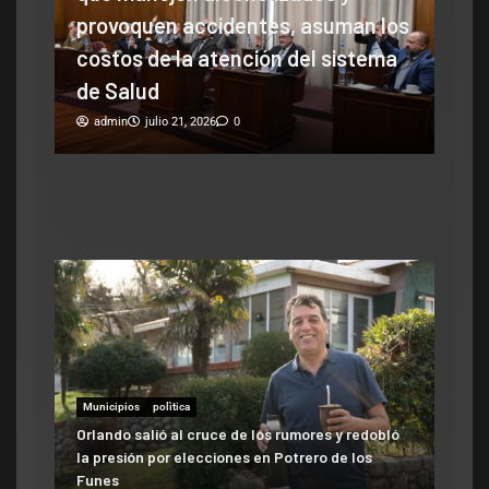
provoquen accidentes, asuman los
cay
se
costos de la atención del sistema
cam
de Salud
ad
admin
julio 21, 2026
0
Municipios
polìtica
Municipios
Orlando salió al cruce de los rumores y redobló
ATE salió con los tapones de punta contra el
la presión por elecciones en Potrero de los
aumento del 10% que otorgó la Municipalidad:
Funes