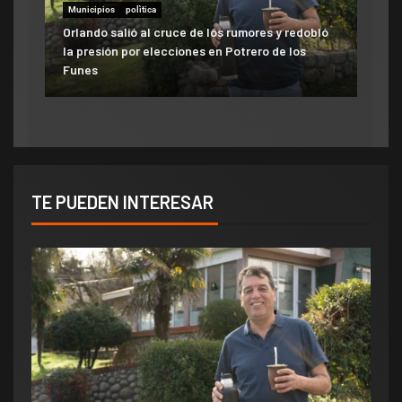
Municipios
polìtica
Municipios
Orlando salió al cruce de los rumores y redobló
ATE salió con los tapones de punta contra el
la presión por elecciones en Potrero de los
aumento del 10% que otorgó la Municipalidad:
Funes
«Consolida salarios de pobreza»
TE PUEDEN INTERESAR