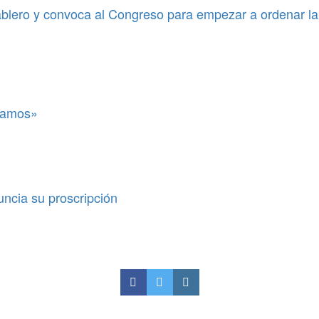
blero y convoca al Congreso para empezar a ordenar la
itamos»
uncia su proscripción
ue manejen alcoholizados y
costos de la atención del sistema