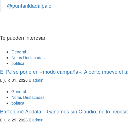
de Salud
@puntanidadalpalo
admin
julio 21, 2026
0
Te pueden interesar
General
Notas Destacadas
polìtica
El PJ se pone en «modo campaña»: Alberto mueve el ta
julio 31, 2026
admin
General
Notas Destacadas
polìtica
Bartolomé Abdala: «Ganamos sin Claudio, no lo neces
julio 29, 2026
admin