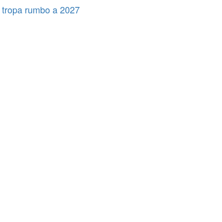
 tropa rumbo a 2027
Municipios
Legislativo
Municipios
ATE salió con los tapones de punta contra el aumento del