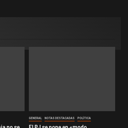
GENERAL
NOTAS DESTACADAS
POLÌTICA
ía no se
El PJ se pone en «modo