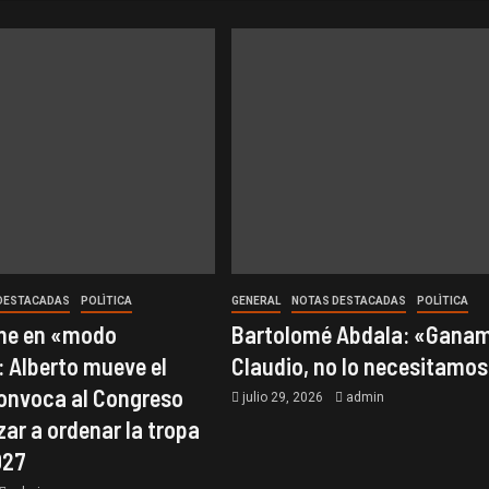
DESTACADAS
POLÌTICA
GENERAL
NOTAS DESTACADAS
POLÌTICA
one en «modo
Bartolomé Abdala: «Ganam
 Alberto mueve el
Claudio, no lo necesitamo
convoca al Congreso
julio 29, 2026
admin
ar a ordenar la tropa
027