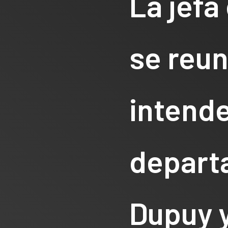
La jefa
se reun
intende
depart
Dupuy 