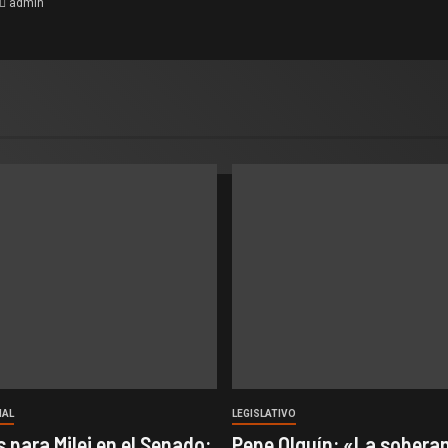
admin
NAL
LEGISLATIVO
 para Milei en el Senado:
Pepe Olguín: «La soberan