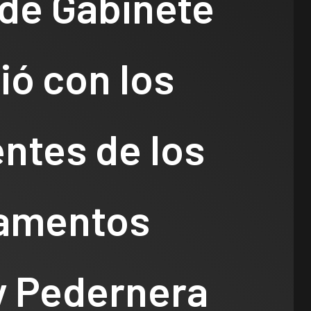
 de Gabinete
ió con los
ntes de los
amentos
y Pedernera