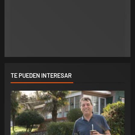
Municipios
polìtica
Municipios
Orlando salió al cruce de los rumores y redobló
ATE salió con los tapones de punta contra el
la presión por elecciones en Potrero de los
aumento del 10% que otorgó la Municipalidad:
Funes
«Consolida salarios de pobreza»
TE PUEDEN INTERESAR