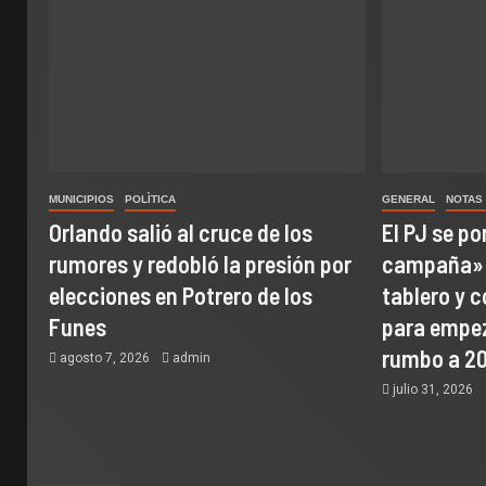
MUNICIPIOS
POLÌTICA
GENERAL
NOTAS
Orlando salió al cruce de los
El PJ se p
rumores y redobló la presión por
campaña»:
elecciones en Potrero de los
tablero y 
Funes
para empez
rumbo a 2
agosto 7, 2026
admin
julio 31, 2026