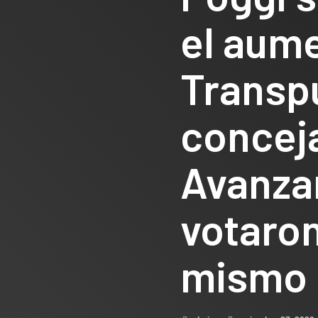
el aum
Transp
conceja
Avanza
votaron
mismo