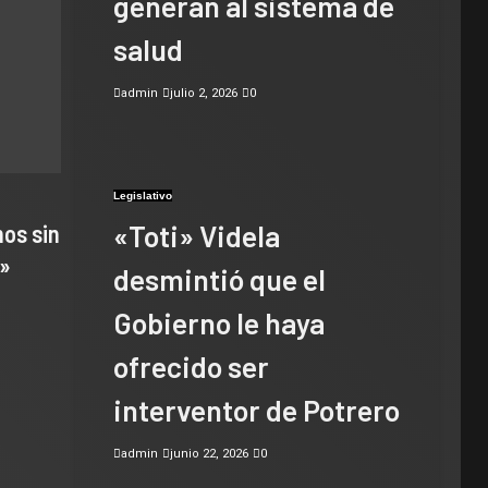
generan al sistema de
salud
admin
julio 2, 2026
0
Legislativo
«Toti» Videla
os sin
s»
desmintió que el
Gobierno le haya
ofrecido ser
interventor de Potrero
admin
junio 22, 2026
0