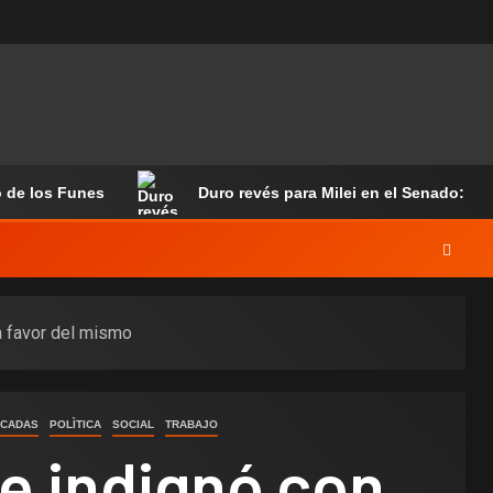
o de los Funes
Duro revés para Milei en el Senado: ali
a favor del mismo
ACADAS
POLÌTICA
SOCIAL
TRABAJO
e indignó con