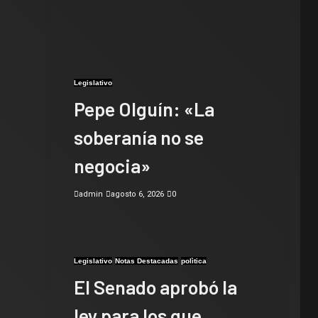
Legislativo
Pepe Olguín: «La
soberanía no se
negocia»
admin
agosto 6, 2026
0
Legislativo
Notas Destacadas
polìtica
El Senado aprobó la
ley para los que