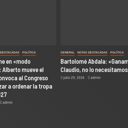
 DESTACADAS
POLÌTICA
GENERAL
NOTAS DESTACADAS
POLÌTICA
one en «modo
Bartolomé Abdala: «Ganam
 Alberto mueve el
Claudio, no lo necesitamo
convoca al Congreso
julio 29, 2026
admin
ar a ordenar la tropa
027
admin