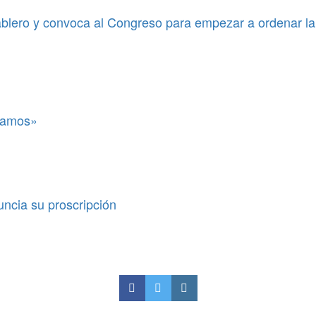
blero y convoca al Congreso para empezar a ordenar la
itamos»
uncia su proscripción
ue manejen alcoholizados y
costos de la atención del sistema