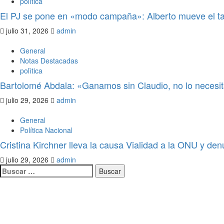
polìtica
El PJ se pone en «modo campaña»: Alberto mueve el ta
julio 31, 2026
admin
General
Notas Destacadas
polìtica
Bartolomé Abdala: «Ganamos sin Claudio, no lo neces
julio 29, 2026
admin
General
Política Nacional
Cristina Kirchner lleva la causa Vialidad a la ONU y den
julio 29, 2026
admin
Legislativo
Notas Destacadas
polìtica
El Senado aprobó la ley para los q
provoquen accidentes, asuman los 