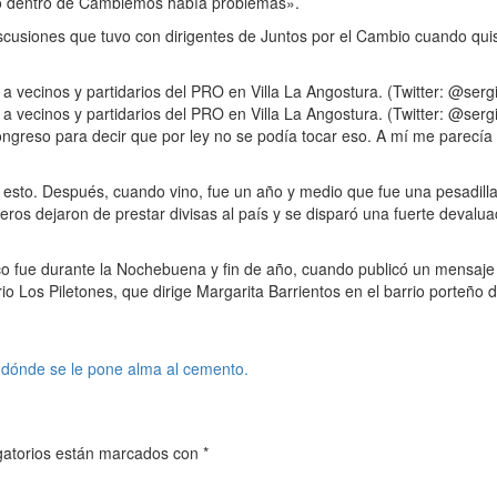
mo dentro de Cambiemos había problemas».
discusiones que tuvo con dirigentes de Juntos por el Cambio cuando qui
 a vecinos y partidarios del PRO en Villa La Angostura. (Twitter: @serg
 a vecinos y partidarios del PRO en Villa La Angostura. (Twitter: @serg
ongreso para decir que por ley no se podía tocar eso. A mí me parecía 
sto. Después, cuando vino, fue un año y medio que fue una pesadilla…E
ieros dejaron de prestar divisas al país y se disparó una fuerte devalu
co fue durante la Nochebuena y fin de año, cuando publicó un mensaje en
o Los Piletones, que dirige Margarita Barrientos en el barrio porteño de
 dónde se le pone alma al cemento.
gatorios están marcados con
*