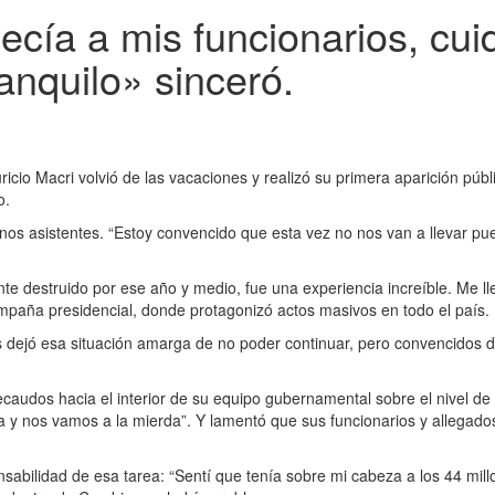
ecía a mis funcionarios, cui
anquilo» sinceró.
icio Macri volvió de las vacaciones y realizó su primera aparición públ
o.
unos asistentes. “Estoy convencido que esta vez no nos van a llevar pu
ente destruido por ese año y medio, fue una experiencia increíble. Me 
campaña presidencial, donde protagonizó actos masivos en todo el país.
 dejó esa situación amarga de no poder continuar, pero convencidos d
recaudos hacia el interior de su equipo gubernamental sobre el nivel d
y nos vamos a la mierda”. Y lamentó que sus funcionarios y allegados l
ponsabilidad de esa tarea: “Sentí que tenía sobre mi cabeza a los 44 