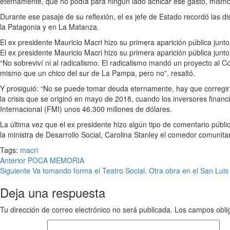
eternamente, que no podía para ningún lado achicar ese gasto, mis
Durante ese pasaje de su reflexión, el ex jefe de Estado recordó las 
la Patagonia y en La Matanza.
El ex presidente Mauricio Macri hizo su primera aparición pública junto
El ex presidente Mauricio Macri hizo su primera aparición pública junto
“No sobreviví ni al radicalismo. El radicalismo mandó un proyecto al C
mismo que un chico del sur de La Pampa, pero no”, resaltó.
Y prosiguió: “No se puede tomar deuda eternamente, hay que corregir e
la crisis que se originó en mayo de 2018, cuando los inversores financ
Internacional (FMI) unos 46.300 millones de dólares.
La última vez que el ex presidente hizo algún tipo de comentario públi
la ministra de Desarrollo Social, Carolina Stanley el comedor comunitari
Tags:
macri
Anterior
POCA MEMORIA
Siguiente
Va tomando forma el Teatro Social. Otra obra en el San Luis
Deja una respuesta
Tu dirección de correo electrónico no será publicada.
Los campos obli