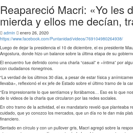
Reapareció Macri: «Yo les d
mierda y ellos me decían, tr
admin
enero 26, 2020
https://www.facebook.com/Puntanidad/videos/769104980264938/
Luego de dejar la presidencia el 10 de diciembre, el ex presidente Maur
Angostura, donde hizo un balance sobre la última etapa de su gobiern
El encuentro fue definido como una charla “casual” e «íntima” por alg
con ciudadanos rionegrinos.
“La verdad de los últimos 30 días, a pesar de estar física y anímicam
llevaba», reflexionó el ex jefe de Estado sobre el último tramo de la 
“Era impresionante lo que sentíamos y llorábamos… Eso es lo que nos
de lo videos de la charla que circularon por las redes sociales.
En otro tramo de la actividad, el ex mandatario reveló que planteaba 
cuidado, que yo conozco los mercados, que un día no te dan más plata 
financiero.
Sentado en círculo y con un pullover gris, Macri agregó sobre la res