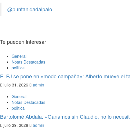
de Salud
@puntanidadalpalo
admin
julio 21, 2026
0
Te pueden interesar
General
Notas Destacadas
polìtica
El PJ se pone en «modo campaña»: Alberto mueve el ta
julio 31, 2026
admin
General
Notas Destacadas
polìtica
Bartolomé Abdala: «Ganamos sin Claudio, no lo neces
julio 29, 2026
admin