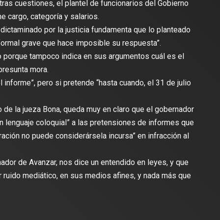
tras cuestiones, el plantel de funcionarios del Gobierno
e cargo, categoría y salarios.
dictaminado por la justicia fundamenta que lo planteado
 formal grave que hace imposible su respuesta”.
 porque tampoco indica en sus argumentos cuál es el
 presunta mora.
informe”, pero si pretende “hasta cuando, el 31 de julio
lo de la jueza Bona, queda muy en claro que el gobernador
n lenguaje coloquial” a las pretensiones de informes que
ración no puede considerársela incursa” en infracción al
nador de Avanzar, nos dice un entendido en leyes, y que
er ruido mediático, en sus medios afines, y nada más que