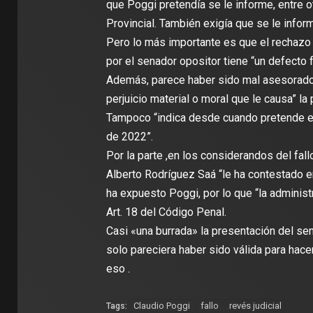
que Poggi pretendía se le informe, entre o
Provincial. También exigía que se le inform
Pero lo más importante es que el rechazo 
por el senador opositor tiene “un defecto
Además, parece haber sido mal asesorado
perjuicio material o moral que le causa” la
Tampoco “indica desde cuando pretende el 
de 2022”.
Por la parte ,en los considerandos del fal
Alberto Rodríguez Saá “le ha contestado e
ha expuesto Poggi, por lo que “la administ
Art. 18 del Código Penal.
Casi «una burrada» la presentación del se
solo pareciera haber sido válida para hac
eso .
Claudio Poggi
fallo
revés judicial
Tags: