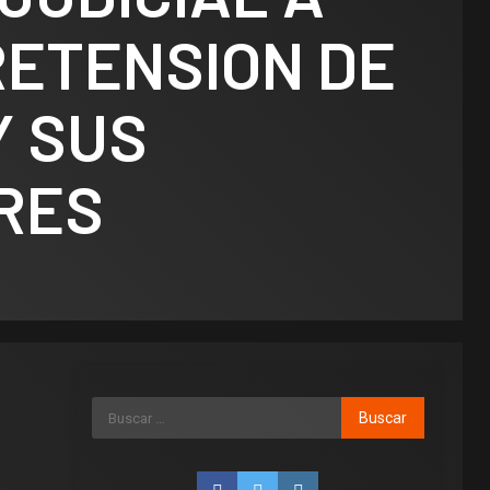
RETENSION DE
Y SUS
Legislativo
RES
Notas Destacadas
polìtica
El Senado
aprobó la ley
para los que
Legislativo
Municipios
manejen
El
concejal
alcoholizados
de Villa
Mercedes
y provoquen
Municipios
que
ATE salió con
accidentes,
propuso