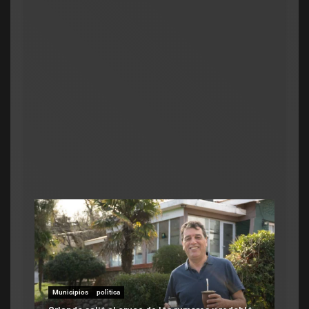
Legislativo
Política Naciona
Senado: por fal
cayó la sesión p
cambios en la L
admin
julio 16, 2026
Municipios
polìtica
Municipios