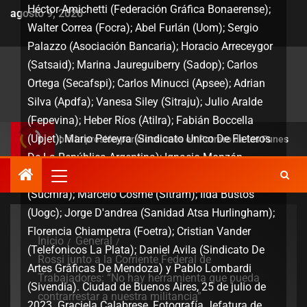
Héctor Amichetti (Federación Gráfica Bonaerense);
agosto 9, 2026
Walter Correa (Focra); Abel Furlán (Uom); Sergio
Palazzo (Asociación Bancaria); Horacio Arreceygor
(Satsaid); Marina Jaureguiberry (Sadop); Carlos
Ortega (Secafspi); Carlos Minucci (Apsee); Adrian
Silva (Apdfa); Vanesa Siley (Sitraju); Julio Aralde
(Fepevina); Heber Ríos (Atilra); Fabián Boccella
(Upjet); Mario Pereyra (Sindicato Unico De Fleteros
edobló la presión por elecciones en Potrero de los Funes
D
De La República Argentina); Ignacio Monzón
(Festram); Vicente Alvarez (Sup); Mariano Robles
(Sucmra); Marcelo Cosme (Sitram); Ilda Bustos
(Uogc); Jorge D'andrea (Sanidad Atsa Hurlingham);
Florencia Chiampetra (Foetra); Cristian Vander
Inicio
General
(Telefonicos La Plata); Daniel Avila (Sindicato De
Rossi junto a la Corriente Federal de
Artes Gráficas De Mendoza) y Pablo Lombardi
Trabajadores: “No hay herramienta que pueda
(Sivendia). Ciudad de Buenos Aires, 25 de julio de
contrarrestar a nuestra militancia”
2023. Graciela Calabrese, Fotografía Jefatura de