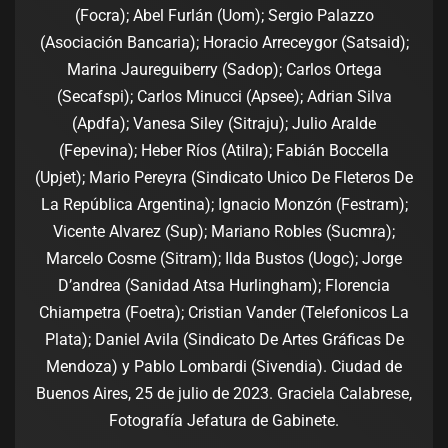
(Focra); Abel Furlán (Uom); Sergio Palazzo
(Asociación Bancaria); Horacio Arreceygor (Satsaid);
Marina Jaureguiberry (Sadop); Carlos Ortega
(Secafspi); Carlos Minucci (Apsee); Adrian Silva
(Apdfa); Vanesa Siley (Sitraju); Julio Aralde
(Fepevina); Heber Ríos (Atilra); Fabián Boccella
(Upjet); Mario Pereyra (Sindicato Unico De Fleteros De
La República Argentina); Ignacio Monzón (Festram);
Vicente Alvarez (Sup); Mariano Robles (Sucmra);
Marcelo Cosme (Sitram); Ilda Bustos (Uogc); Jorge
D’andrea (Sanidad Atsa Hurlingham); Florencia
Chiampetra (Foetra); Cristian Vander (Telefonicos La
Plata); Daniel Avila (Sindicato De Artes Gráficas De
Mendoza) y Pablo Lombardi (Sivendia). Ciudad de
Buenos Aires, 25 de julio de 2023. Graciela Calabrese,
Fotografía Jefatura de Gabinete.