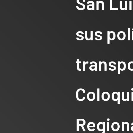
San Lu
sus pol
transpo
Coloqui
Region