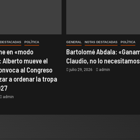
 DESTACADAS
POLÌTICA
GENERAL
NOTAS DESTACADAS
POLÌTICA
one en «modo
Bartolomé Abdala: «Ganam
 Alberto mueve el
Claudio, no lo necesitamo
convoca al Congreso
julio 29, 2026
admin
ar a ordenar la tropa
027
admin