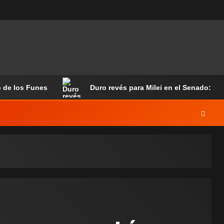
o de los Funes
Duro revés para Milei en el Senado: ali