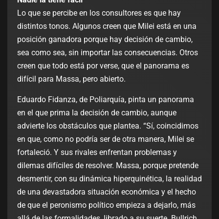
Lo que se percibe en los consultores es que hay
distintos tonos. Algunos creen que Milei está en una
posición ganadora porque hay decisión de cambio,
sea como sea, sin importar las consecuencias. Otros
creen que todo está por verse, que el panorama es
difícil para Massa, pero abierto.
Eduardo Fidanza, de Poliarquía, pinta un panorama
en el que prima la decisión de cambio, aunque
advierte los obstáculos que plantea. “Sí, coincidimos
en que, como no podría ser de otra manera, Milei se
fortaleció. Y sus rivales enfrentan problemas y
dilemas difíciles de resolver. Massa, porque pretende
desmentir, con su dinámica hiperquinética, la realidad
de una devastadora situación económica y el hecho
de que el peronismo político empieza a dejarlo, más
allá de las formalidades, librado a su suerte. Bullrich,