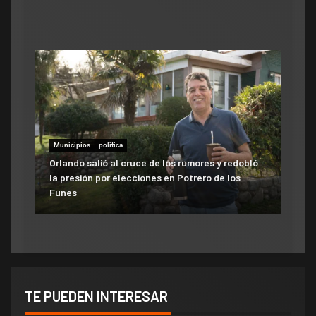
Municipios
polìtica
Municipios
Orlando salió al cruce de los rumores y redobló
ATE salió con los tapones de punta contra el
la presión por elecciones en Potrero de los
aumento del 10% que otorgó la Municipalidad:
Funes
«Consolida salarios de pobreza»
TE PUEDEN INTERESAR