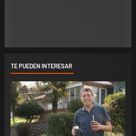
Municipios
polìtica
Municipios
Orlando salió al cruce de los rumores y redobló
ATE salió con los tapones de punta contra el
la presión por elecciones en Potrero de los
aumento del 10% que otorgó la Municipalidad:
Funes
«Consolida salarios de pobreza»
TE PUEDEN INTERESAR