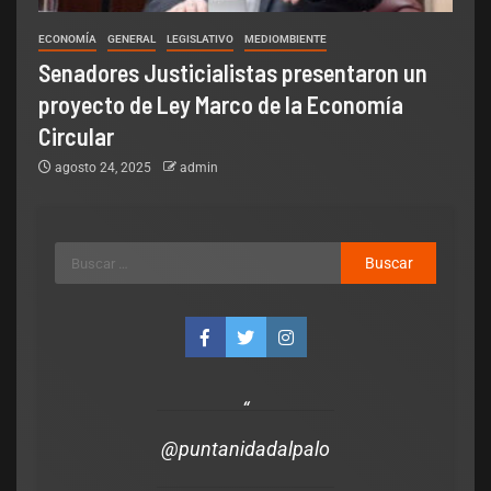
ECONOMÍA
GENERAL
LEGISLATIVO
MEDIOMBIENTE
Senadores Justicialistas presentaron un
proyecto de Ley Marco de la Economía
Circular
agosto 24, 2025
admin
Legislativo
Notas Destacadas
polìtica
El Senado aprobó la ley para los
que manejen alcoholizados y
provoquen accidentes, asuman los
se
costos de la atención del sistema
@puntanidadalpalo
de Salud