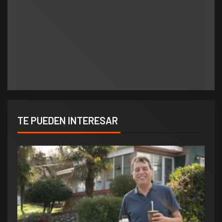
Municipios
polìtica
Municipios
Orlando salió al cruce de los rumores y redobló
ATE salió con los tapones de punta contra el
la presión por elecciones en Potrero de los
aumento del 10% que otorgó la Municipalidad:
Funes
«Consolida salarios de pobreza»
TE PUEDEN INTERESAR