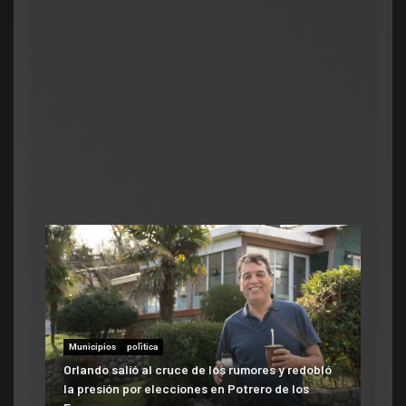
Sen
cay
se
cam
ad
Municipios
polìtica
Municipios
Orlando salió al cruce de los rumores y redobló
ATE salió con los tapones de punta contra el
la presión por elecciones en Potrero de los
aumento del 10% que otorgó la Municipalidad: