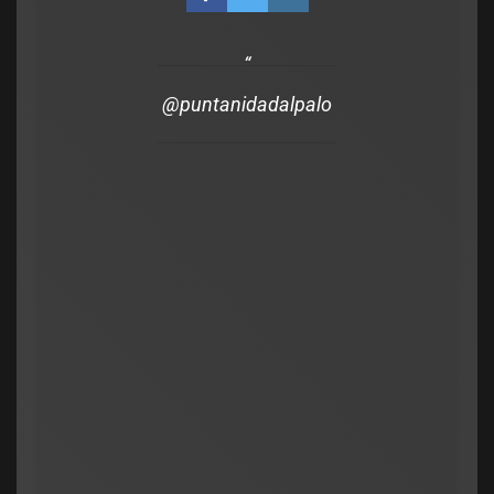
e respaldo, se
debatir
@puntanidadalpalo
e Tierras
Legislativo
Notas Destacadas
Fernández respondió al Gobier
por los biocombustibles y cruzó
Poggi: «Nunca es tarde para
enmendar errores»
Municipios
admin
julio 2, 2026
0
Legislativo
Municipios
ATE salió con los tapones de punta contra el
El concejal de Villa Mercedes que propuso
aumento del 10% que otorgó la Municipalidad:
multar a quienes revolvían la basura, tuvo que
«Consolida salarios de pobreza»
votar el Pase a Archivo de su propuesta