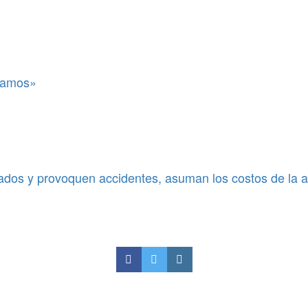
itamos»
ados y provoquen accidentes, asuman los costos de la a
ue manejen alcoholizados y
costos de la atención del sistema