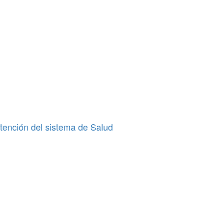
tención del sistema de Salud
Municipios
Legislativo
Municipios
ATE salió con los tapones de punta contra el aumento del
El concejal de Villa Mercedes que propuso multar a quienes
10% que otorgó la Municipalidad: «Consolida salarios de