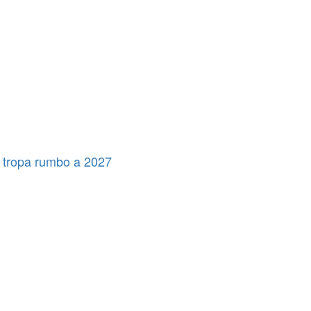
revolvían la basura, tuvo que votar el Pase a Archivo de su
pobreza»
propuesta
 tropa rumbo a 2027