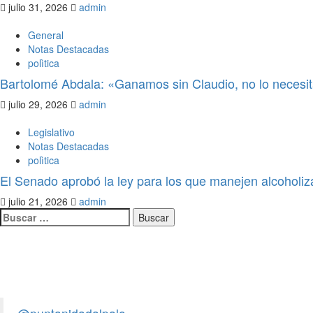
julio 31, 2026
admin
General
Notas Destacadas
polìtica
Bartolomé Abdala: «Ganamos sin Claudio, no lo neces
julio 29, 2026
admin
Legislativo
Notas Destacadas
polìtica
El Senado aprobó la ley para los que manejen alcoholiz
julio 21, 2026
admin
Legislativo
Notas Destacadas
polìtica
El Senado aprobó la ley para los q
provoquen accidentes, asuman los 
de Salud