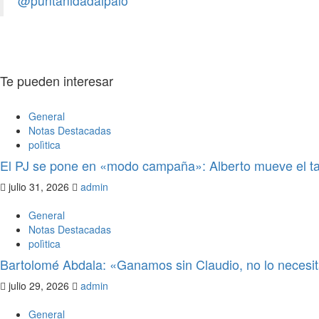
@puntanidadalpalo
admin
julio 21, 2026
0
Te pueden interesar
General
Notas Destacadas
polìtica
El PJ se pone en «modo campaña»: Alberto mueve el ta
julio 31, 2026
admin
General
Notas Destacadas
polìtica
Bartolomé Abdala: «Ganamos sin Claudio, no lo neces
julio 29, 2026
admin
General