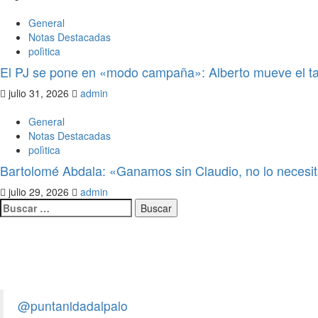
General
Notas Destacadas
polìtica
El PJ se pone en «modo campaña»: Alberto mueve el ta
julio 31, 2026
admin
General
Notas Destacadas
polìtica
Bartolomé Abdala: «Ganamos sin Claudio, no lo neces
julio 29, 2026
admin
Legislativo
Pepe Olguín: «La soberanía no se
@puntanidadalpalo