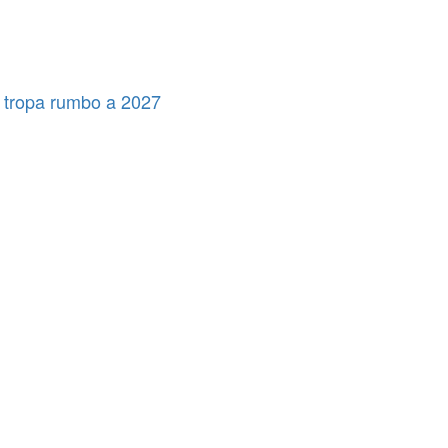
 tropa rumbo a 2027
Municipios
Municipios
polìtica
ATE salió con los tapones de punta contra el aumento del
Orlando salió al cruce de los rumores y redobló la presión
10% que otorgó la Municipalidad: «Consolida salarios de