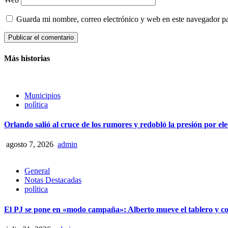
Guarda mi nombre, correo electrónico y web en este navegador p
Más historias
Municipios
polìtica
Orlando salió al cruce de los rumores y redobló la presión por el
agosto 7, 2026
admin
General
Notas Destacadas
polìtica
El PJ se pone en «modo campaña»: Alberto mueve el tablero y c