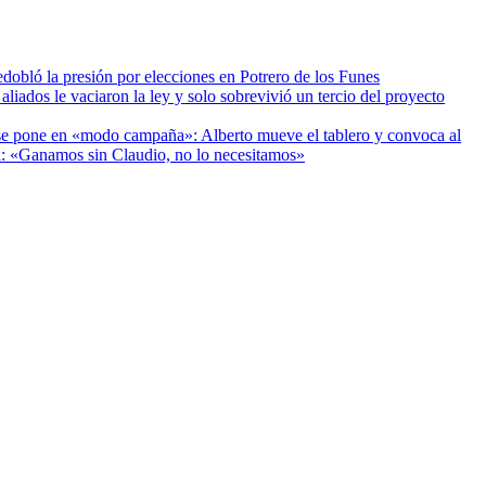
edobló la presión por elecciones en Potrero de los Funes
aliados le vaciaron la ley y solo sobrevivió un tercio del proyecto
se pone en «modo campaña»: Alberto mueve el tablero y convoca al
: «Ganamos sin Claudio, no lo necesitamos»