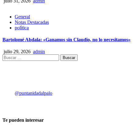
julio 31, 2026
admin
General
Notas Destacadas
polìtica
Bartolomé Abdala: «Ganamos sin Claudio, no lo necesitamos»
julio 29, 2026
admin
Legislativo
Pepe Olguín: «La soberanía no se n
@puntanidadalpalo
admin
agosto 6, 2026
0
Te pueden interesar