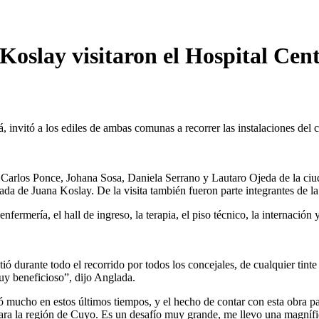
Koslay visitaron el Hospital Ce
á, invitó a los ediles de ambas comunas a recorrer las instalaciones del
e, Carlos Ponce, Johana Sosa, Daniela Serrano y Lautaro Ojeda de la 
da de Juana Koslay. De la visita también fueron parte integrantes de l
nfermería, el hall de ingreso, la terapia, el piso técnico, la internación 
ió durante todo el recorrido por todos los concejales, de cualquier tinte
uy beneficioso”, dijo Anglada.
ió mucho en estos últimos tiempos, y el hecho de contar con esta obra p
para la región de Cuyo. Es un desafío muy grande, me llevo una magnífi