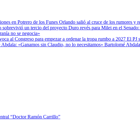
Orlando salió al cruce de los rumores y r
Duro revés para Milei en el Senado: 
ranía no se negocia»
El PJ 
Bartolomé Abdala
entral “Doctor Ramón Carrillo”