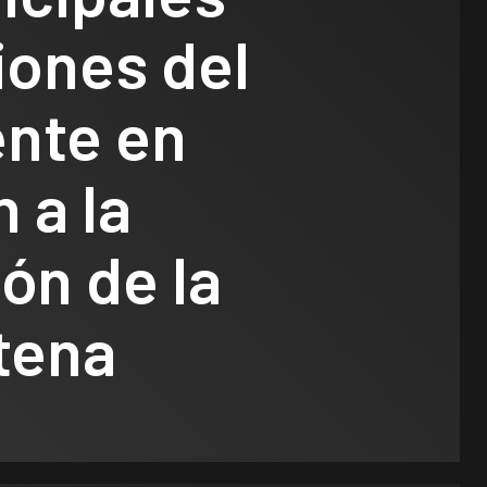
iones del
ente en
 a la
ón de la
Legislativo
tena
Notas Destacadas
polìtica
El Senado
aprobó la ley
para los que
Legislativo
Municipios