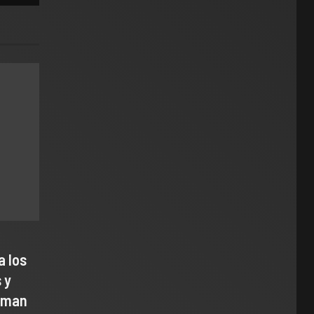
a los
 y
uman