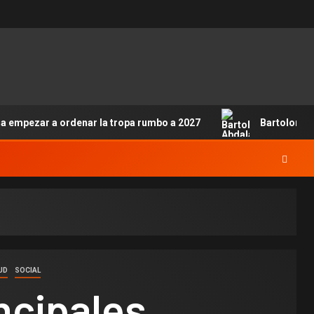
ra empezar a ordenar la tropa rumbo a 2027
Bartolomé 
UD
SOCIAL
ncipales