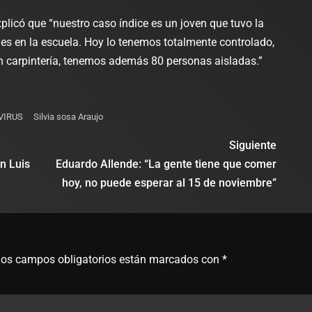
proponen un
alcohol
xplicó que “nuestro caso índice es un joven que tuvo la
programa de
 es en la escuela. Hoy lo tenemos totalmente controlado,
y provo
en carpintería, tenemos además 80 personas aisladas.”
empleo para
acciden
mayores de
asuman 
VIRUS
Silvia sosa Araujo
40 años y el
costos d
Siguiente
oficialismo
atenció
n Luis
Eduardo Allende: “La gente tiene que comer
rechazó su
hoy, no puede esperar al 15 de noviembre”
sistema
tratamiento
Salud
inmediato
admin
julio 
os campos obligatorios están marcados con
*
admin
junio 19, 2026
0