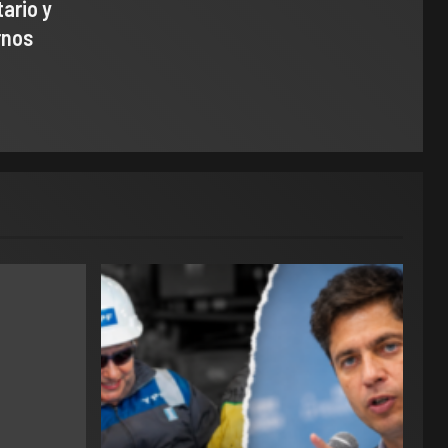
tario y
rnos