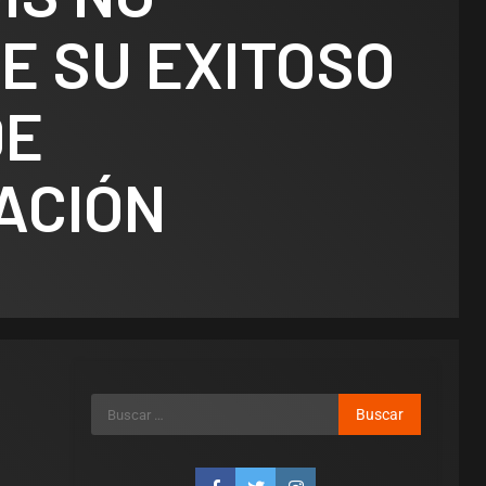
E SU EXITOSO
DE
ACIÓN
 Destacadas
Legislativo
Política Nacional
do
Senado: por
a ley
falta de
s que
respaldo, se
n
cayó la
Legislativo