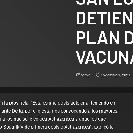
DETIEN
PLAN 
VACUN
admin
noviembre 1, 2021
Legislativo
Notas
polìtica
El Sena
 la provincia, “Esta es una dosis adicional teniendo en
aprobó l
ariante Delta, por ello estamos convocando a los mayores
Legislativo
Notas Destacadas
para lo
 a los que se le coloca Astrazeneca y aquellos que
polìtica
Ediles del PJ
o Sputnik V de primera dosis o Astrazeneca”, explicó la
maneje