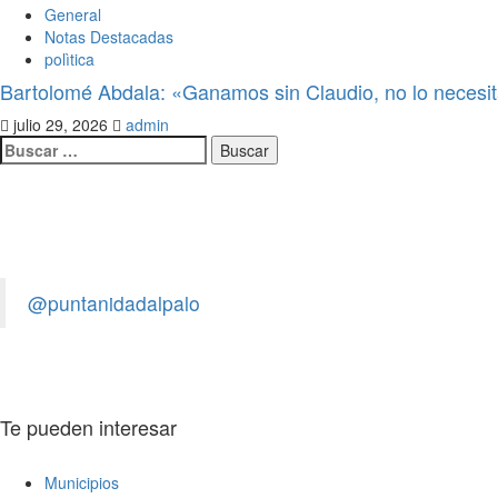
General
Notas Destacadas
polìtica
Bartolomé Abdala: «Ganamos sin Claudio, no lo neces
julio 29, 2026
admin
Legislativo
Pepe Olguín: «La soberanía no se
@puntanidadalpalo
admin
agosto 6, 2026
0
Te pueden interesar
Municipios