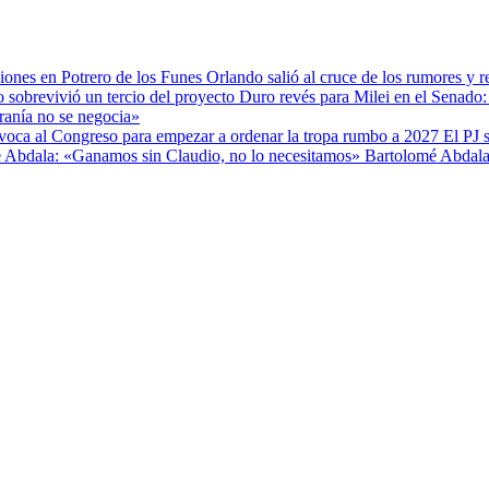
Orlando salió al cruce de los rumores y r
Duro revés para Milei en el Senado: 
ranía no se negocia»
El PJ 
Bartolomé Abdala