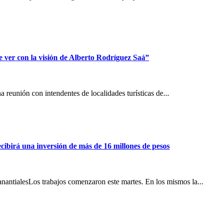
 ver con la visión de Alberto Rodríguez Saá”
 reunión con intendentes de localidades turísticas de...
ecibirá una inversión de más de 16 millones de pesos
nantialesLos trabajos comenzaron este martes. En los mismos la...