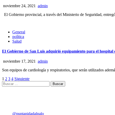
noviembre 24, 2021
admin
El Gobierno provincial, a través del Ministerio de Seguridad, entregó
General
polìtica
Salud
El Gobierno de San Luis adquirió equipamiento para el hospital
noviembre 17, 2021
admin
Son equipos de cardiología y respiratorios, que serán utilizados adem
1
2
3
4
Siguiente
Legislativo
Pepe Olguín: «La soberanía no se n
@puntanidadalpalo