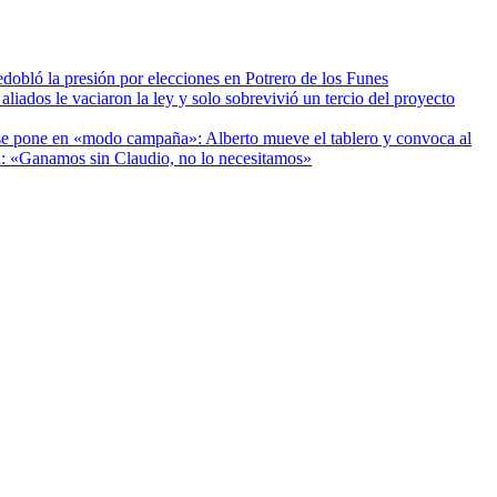
edobló la presión por elecciones en Potrero de los Funes
aliados le vaciaron la ley y solo sobrevivió un tercio del proyecto
se pone en «modo campaña»: Alberto mueve el tablero y convoca al
: «Ganamos sin Claudio, no lo necesitamos»