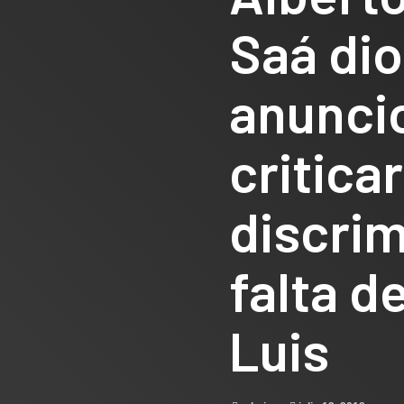
Saá di
anuncio
criticar
discrim
falta d
Luis