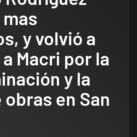
o mas
s, y volvió a
 a Macri por la
inación y la
e obras en San
Legislativo
Notas Destacadas
polìtica
El Senado
aprobó la ley