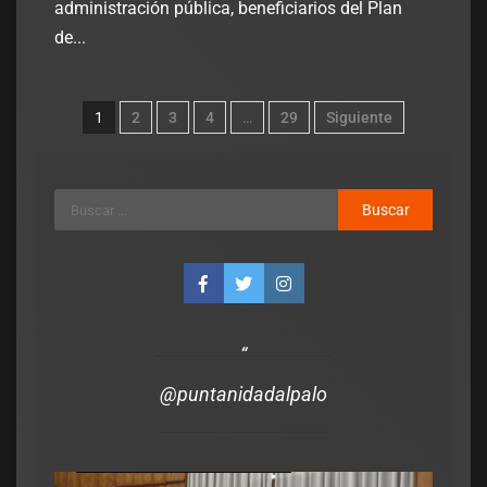
administración pública, beneficiarios del Plan
de...
1
2
3
4
…
29
Siguiente
@puntanidadalpalo
Legislativo
Notas Destacadas
polìtica