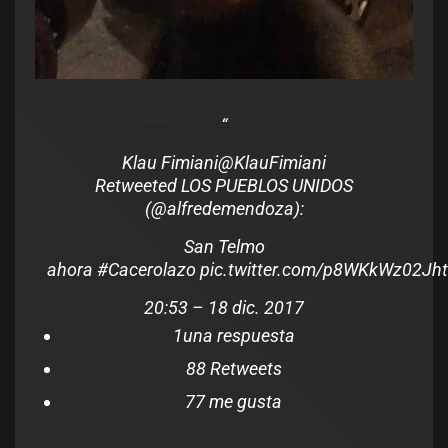
Klau Fimiani
@KlauFimiani
Retweeted LOS PUEBLOS UNIDOS
(
@
alfredemendoza
):
San Telmo
ahora
#
Cacerolazo
pic.twitter.com/p8WKkWz02J
ht
20:53 – 18 dic. 2017
1
una respuesta
8
8 Retweets
7
7 me gusta