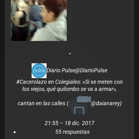
Diario Pulse
@DiarioPulse
#
Cacerolazo
en Colegiales: «Si se meten con
los viejos, qué quilombo se va a armar»,
cantan en las calles (
@
daianarey
)
21:55 – 18 dic. 2017
5
5 respuestas