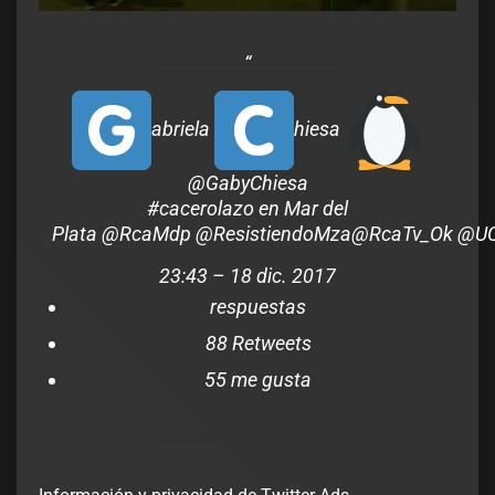
abriela
hiesa
@GabyChiesa
#
cacerolazo
en Mar del
Plata
@
RcaMdp
@
ResistiendoMza
@
RcaTv_Ok
@
U
23:43 – 18 dic. 2017
respuestas
8
8 Retweets
5
5 me gusta