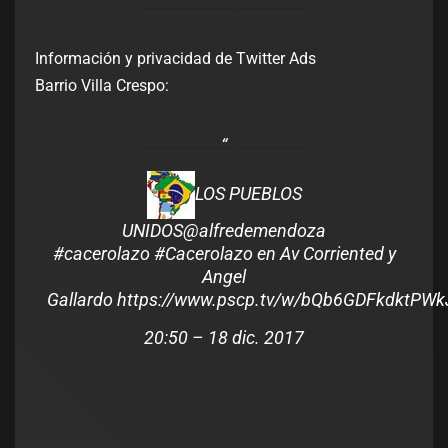
Información y privacidad de Twitter Ads
Barrio Villa Crespo:
LOS PUEBLOS
UNIDOS
@alfredemendoza
#
cacerolazo
#
Cacerolazo
en Av Corriented y
Angel
Gallardo
https://www.
pscp.tv/w/bQb6GDFkdktP
Wk
20:50 – 18 dic. 2017