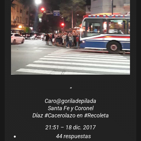
Caro
@goriladepilada
Santa Fe y Coronel
Díaz
#
Cacerolazo
en
#
Recoleta
21:51 – 18 dic. 2017
4
4 respuestas