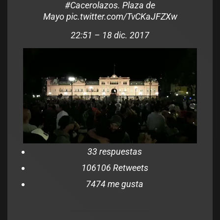
#
Cacerolazos
. Plaza de
Mayo
pic.twitter.com/TvCKaJFZXw
22:51 – 18 dic. 2017
3
3 respuestas
106
106 Retweets
74
74 me gusta