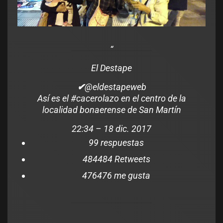
El Destape
✔
@eldestapeweb
Así es el
#
cacerolazo
en el centro de la
localidad bonaerense de San Martín
22:34 – 18 dic. 2017
9
9 respuestas
484
484 Retweets
476
476 me gusta