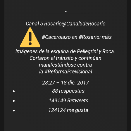
Canal 5 Rosario
@Canal5deRosario
#
Cacerolazo
en
#
Rosario
: más
imágenes de la esquina de Pellegrini y Roca.
Cortaron el tránsito y continúan
manifestándose contra
la
#
ReformaPrevisional
23:27 – 18 dic. 2017
8
8 respuestas
149
149 Retweets
124
124 me gusta