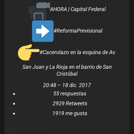
AHORA | Capital Federal
#
ReformaPrevisional
#
Cacerolazo
en la esquina de Av.
San Juan y La Rioja en el barrio de San
Cristóbal
20:48 – 18 dic. 2017
5
5 respuestas
29
29 Retweets
19
19 me gusta