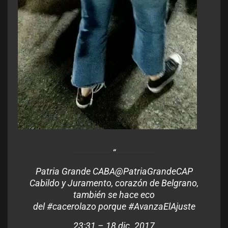
Patria Grande CABA
@PatriaGrandeCAP
Cabildo y Juramento, corazón de Belgrano,
también se hace eco
del
#
cacerolazo
porque
#
AvanzaElAjuste
23:31 – 18 dic. 2017