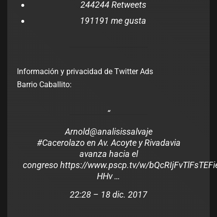
244
244 Retweets
191
191 me gusta
Información y privacidad de Twitter Ads
Barrio Caballito:
Arnold
@analisissalvaje
#
Cacerolazo
en Av. Acoyte y Rivadavia
avanza hacia el
congreso
https://www.
pscp.tv/w/bQcRIjFvTlFs
TEFi
HHv
…
22:28 – 18 dic. 2017