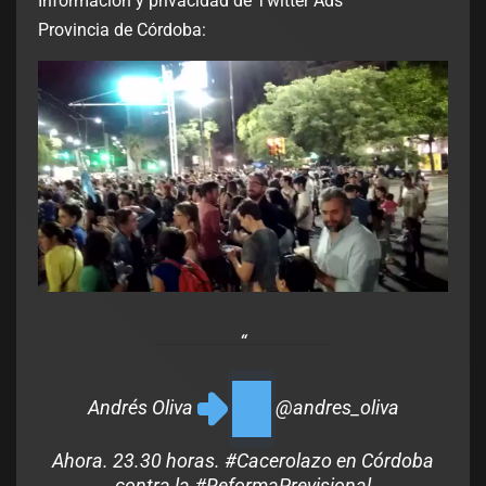
Información y privacidad de Twitter Ads
Provincia de Córdoba:
Andrés Oliva
@andres_oliva
Ahora. 23.30 horas.
#
Cacerolazo
en Córdoba
contra la
#
ReformaPrevisional