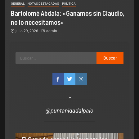
GENERAL
NOTAS DESTACADAS
POLÌTICA
Bartolomé Abdala: «Ganamos sin Claudio,
no lo necesitamos»
julio 29, 2026
admin
@puntanidadalpalo
s Destacadas
polìtica