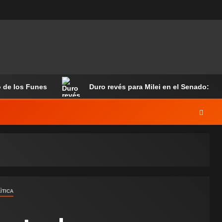
o de los Funes
Duro revés para Milei en el Senado: ali
ÌTICA