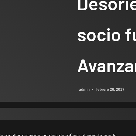
Desori
socio 
Avanza
admin
febrero 26, 2017
resultar gracioso, no deja de reflejar el incierto que le