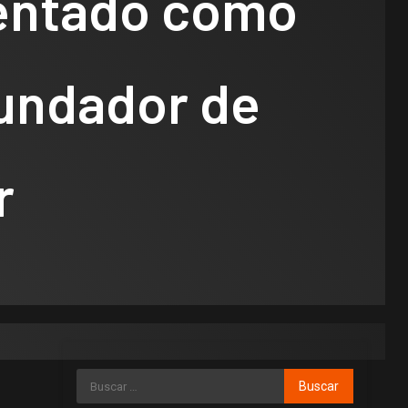
entado como
fundador de
r
Municipios
polìtica