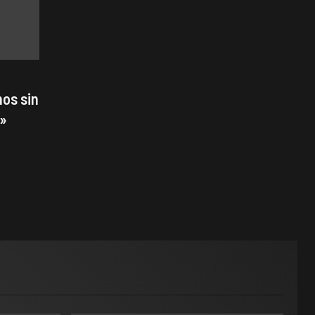
os sin
s»