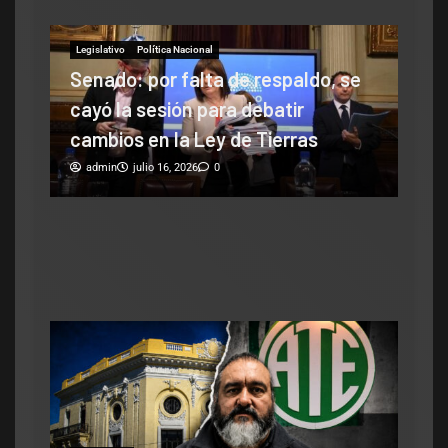
o, se
Legislativo
Notas Destacadas
Fernández respondió al Gobierno
s
por los biocombustibles y cruzó a
Poggi: «Nunca es tarde para
enmendar errores»
admin
julio 2, 2026
0