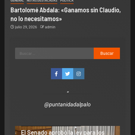
GENERAL
NOTAS DESTACADAS
POLÌTICA
Bartolomé Abdala: «Ganamos sin Claudio,
no lo necesitamos»
julio 29, 2026
admin
se
@puntanidadalpalo
Legislativo
Notas Destacadas
polìtica
El Senado aprobó la ley para los
Legis