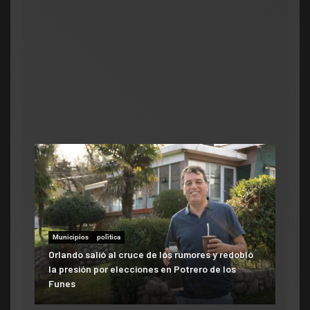
se
cam
ad
Municipios
polìtica
Municipios
Orlando salió al cruce de los rumores y redobló
ATE salió con los tapones de punta contra el
la presión por elecciones en Potrero de los
aumento del 10% que otorgó la Municipalidad:
Funes
«Consolida salarios de pobreza»