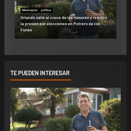
Municipios
polìtica
Municipios
Orlando salió al cruce de los rumores y redobló
ATE salió con los tapones de punta contra el
la presión por elecciones en Potrero de los
aumento del 10% que otorgó la Municipalidad:
Funes
«Consolida salarios de pobreza»
TE PUEDEN INTERESAR