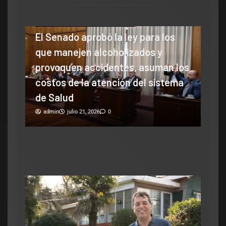
y para los
Legislativo
Política Nacional
zados y
Senado: por falta de respaldo, se
, asuman los
cayó la sesión para debatir
 del sistema
cambios en la Ley de Tierras
admin
julio 16, 2026
0