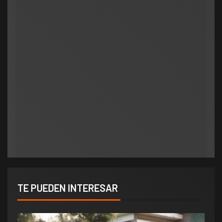
Legislativo
Notas Destacadas
Fernández respondió a
por los biocombustibles
Poggi: «Nunca es tarde
enmendar errores»
Municipios
polìtica
admin
julio 2, 2026
0
Municipios
Orlando salió al cruce de los rumores y redobló
ATE salió con los tapones de punta contra el
la presión por elecciones en Potrero de los
aumento del 10% que otorgó la Municipalidad:
Funes
«Consolida salarios de pobreza»
TE PUEDEN INTERESAR