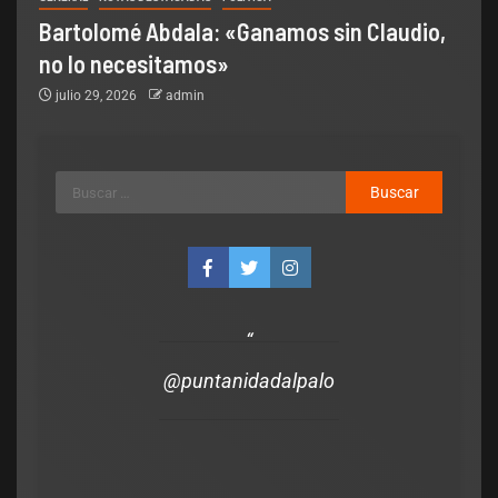
Bartolomé Abdala: «Ganamos sin Claudio,
no lo necesitamos»
julio 29, 2026
admin
 Nacional
 falta de respaldo, se
ión para debatir
@puntanidadalpalo
la Ley de Tierras
2026
0