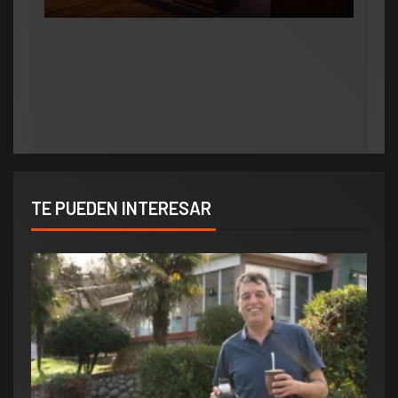
Municipios
polìtica
Municipios
Orlando salió al cruce de los rumores y redobló
ATE salió con los tapones de punta contra el
la presión por elecciones en Potrero de los
aumento del 10% que otorgó la Municipalidad:
Funes
«Consolida salarios de pobreza»
TE PUEDEN INTERESAR