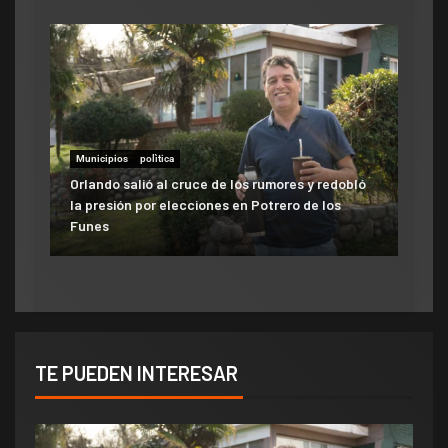
Municipios
polìtica
Municipios
Orlando salió al cruce de los rumores y redobló
ATE salió con los tapones de punta contra el
la presión por elecciones en Potrero de los
aumento del 10% que otorgó la Municipalidad:
Funes
«Consolida salarios de pobreza»
TE PUEDEN INTERESAR