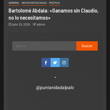
GENERAL
NOTAS DESTACADAS
POLÌTICA
Bartolomé Abdala: «Ganamos sin Claudio,
no lo necesitamos»
julio 29, 2026
admin
Legislativo
Notas Destacadas
polìtica
El Senado aprobó la ley para los
que manejen alcoholizados y
provoquen accidentes, asuman los
se
costos de la atención del sistema
@puntanidadalpalo
de Salud
admin
julio 21, 2026
0