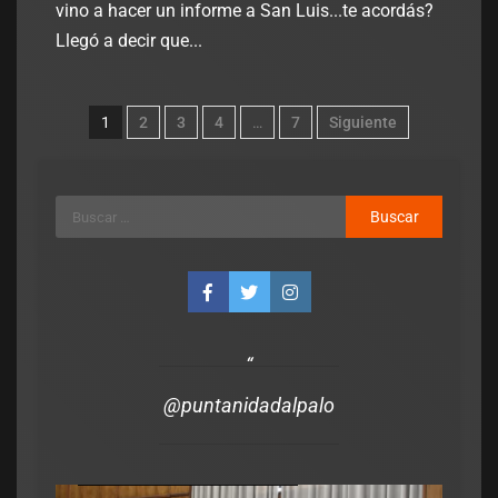
vino a hacer un informe a San Luis...te acordás?
Llegó a decir que...
1
2
3
4
…
7
Siguiente
@puntanidadalpalo
Legislativo
Notas Destacadas
polìtica