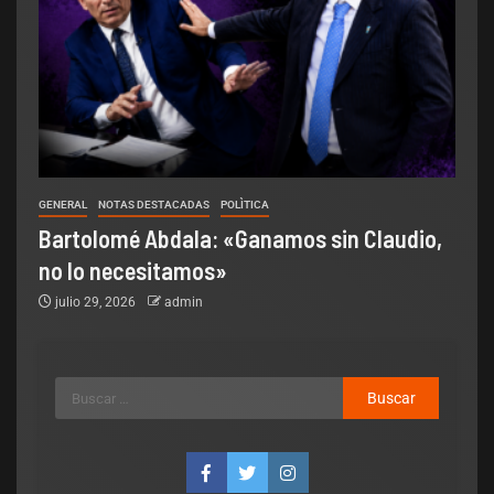
GENERAL
NOTAS DESTACADAS
POLÌTICA
Bartolomé Abdala: «Ganamos sin Claudio,
no lo necesitamos»
julio 29, 2026
admin
Legislativo
Notas Destacadas
polìtica
El Senado aprobó la ley para los