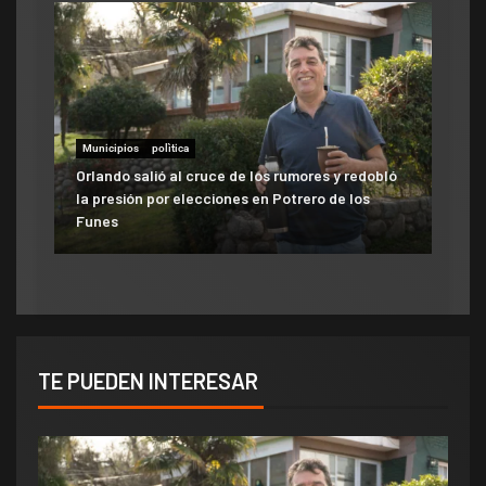
Municipios
polìtica
Municipios
Orlando salió al cruce de los rumores y redobló
ATE salió con los tapones de punta contra el
la presión por elecciones en Potrero de los
aumento del 10% que otorgó la Municipalidad:
Funes
«Consolida salarios de pobreza»
TE PUEDEN INTERESAR