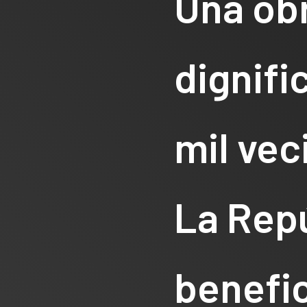
Una ob
dignifi
mil vec
La Rep
benefic