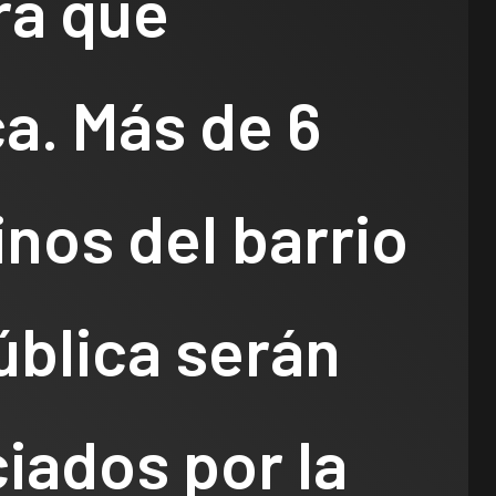
ra que
ca. Más de 6
inos del barrio
ública serán
iados por la