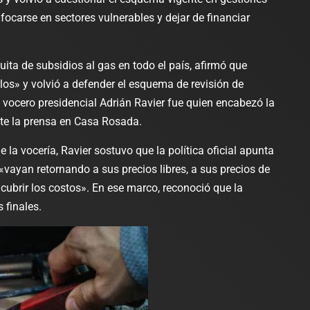
Legislativo
Notas Destacadas
y provo
focarse en sectores vulnerables y dejar de financiar
polìtica
Ediles del PJ
acciden
proponen un
quita de subsidios al gas en todo el país, afirmó que
asuman 
los» y volvió a defender el esquema de revisión de
programa de
costos d
El vocero presidencial Adrián Ravier fue quien encabezó la
empleo para
nte la prensa en Casa Rosada.
atenció
mayores de
 la vocería, Ravier sostuvo que la política oficial apunta
sistema
 «vayan retornando a sus precios libres, a sus precios de
40 años y el
Salud
cubrir los costos». En ese marco, reconoció que la
oficialismo
 finales.
admin
julio 21
rechazó su
tratamiento
inmediato