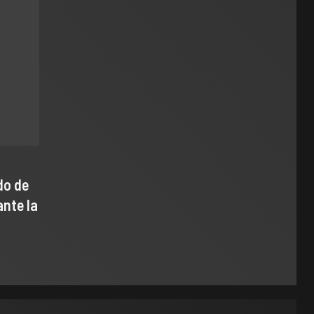
do de
ante la