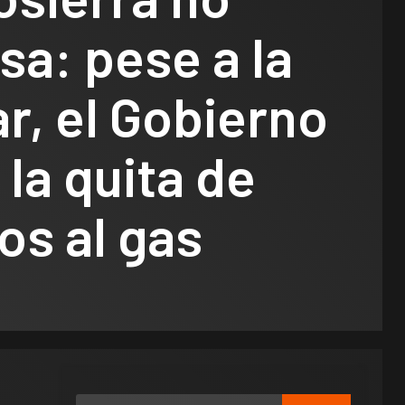
a: pese a la
ar, el Gobierno
 la quita de
 Destacadas
os al gas
do
a ley
s que
Legislativo
Política Nacional
n
Senado: por
izados
falta de