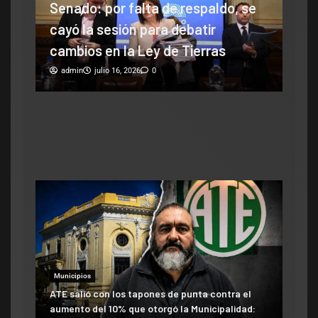
Senado: por falta de respaldo, se
Legis
los
cayó la sesión para debatir
Fer
ma
cambios en la Ley de Tierras
por
Pog
admin
julio 16, 2026
0
enm
ad
Municipios
ATE salió con los tapones de punta contra el
aumento del 10% que otorgó la Municipalidad: